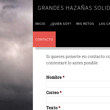
GRANDES HAZAÑAS SOLID
INICIO
¿QUIEN SOY?
MIS RETOS
LAS C
CONTACTO
Contacto
Si quieres ponerte en contacto co
contestaré lo antes posible.
Nombre
*
Correo
*
Texto
*